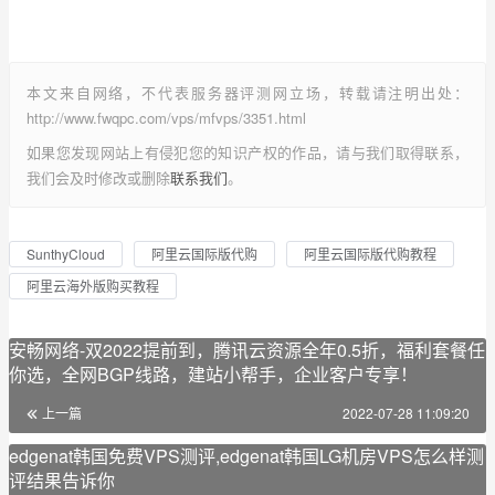
本文来自网络，不代表服务器评测网立场，转载请注明出处：
http://www.fwqpc.com/vps/mfvps/3351.html
如果您发现网站上有侵犯您的知识产权的作品，请与我们取得联系，
我们会及时修改或删除
联系我们
。
SunthyCloud
阿里云国际版代购
阿里云国际版代购教程
阿里云海外版购买教程
安畅网络-双2022提前到，腾讯云资源全年0.5折，福利套餐任
你选，全网BGP线路，建站小帮手，企业客户专享！
上一篇
2022-07-28 11:09:20
edgenat韩国免费VPS测评,edgenat韩国LG机房VPS怎么样测
评结果告诉你