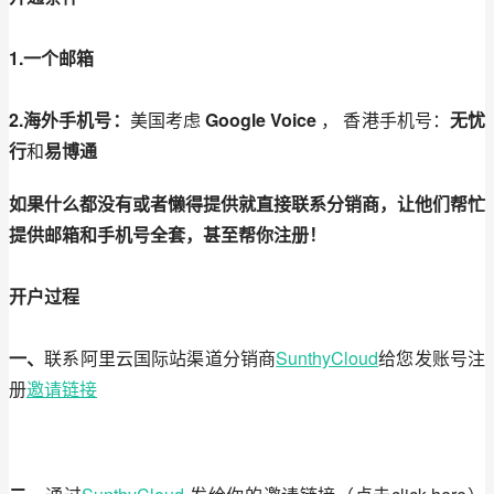
1
.
一个邮箱
2
.
海外
手机号
：
美国考虑 
Google Voice
 ， 香港手机号：
无忧
行
和
易博通
如果什么都
没有或者
懒得提供
就
直接联系分销商
，让他们帮忙
提供
邮箱和
手机号
全套，
甚至帮你注册
！
开户过程
一、
联系阿里云国际站渠道分销商
SunthyCloud
给您发账号注
册
邀请链接