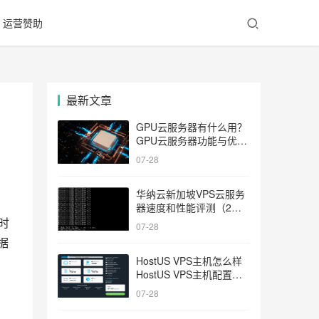
运营赞助
最新文章
GPU云服务器有什么用？
GPU云服务器功能与优势
介绍
07-28
华纳云新加坡VPS云服务
器速度和性能评测（2核
4G5M 2022G硬盘配置）
时
07-28
据
HostUS VPS主机怎么样
HostUS VPS主机配置方
案
07-28