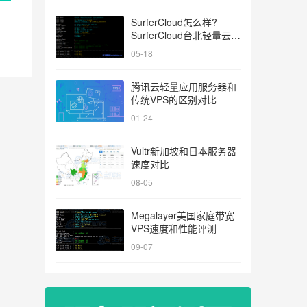
SurferCloud怎么样?
SurferCloud台北轻量云
VPS简单测评分享
05-18
腾讯云轻量应用服务器和
传统VPS的区别对比
01-24
Vultr新加坡和日本服务器
速度对比
08-05
Megalayer美国家庭带宽
VPS速度和性能评测
09-07