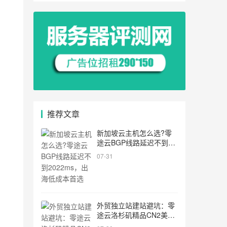
推荐文章
新加坡云主机怎么选?零
途云BGP线路延迟不到
2022ms，出海低成本首
07-31
选
外贸独立站建站避坑：零
途云洛杉矶精品CN2美国
服务器，2022M带宽原生