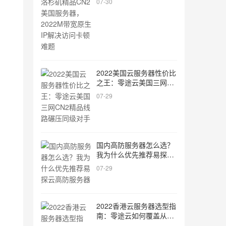
07-30
IP解决访问卡顿难题
2022美国云服务器性价比
之王：零途云美国三网
CN2精品线路碾压同级对
07-29
手
国内高防服务器怎么选？
我为什么优先推荐易探云
高防服务器
07-29
2022香港云服务器选型指
南：零途云如何覆盖从个
人博客到大型商城的全场