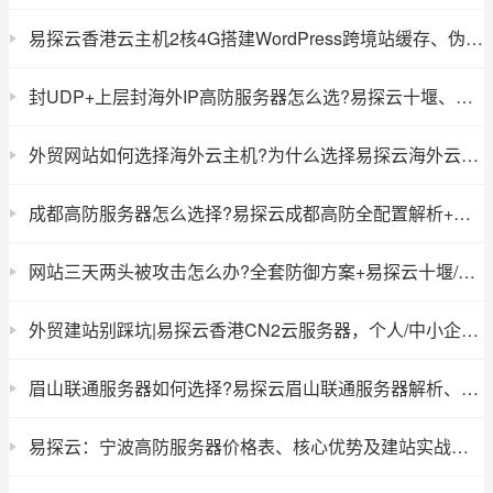
易探云香港云主机2核4G搭建WordPress跨境站缓存、伪静态详细设置
封UDP+上层封海外IP高防服务器怎么选?易探云十堰、镇江封海外高防服务器深度解析
外贸网站如何选择海外云主机?为什么选择易探云海外云服务器搭建外贸网站
成都高防服务器怎么选择?易探云成都高防全配置解析+建站实战指南
网站三天两头被攻击怎么办?全套防御方案+易探云十堰/襄阳高防服务器的选择
外贸建站别踩坑|易探云香港CN2云服务器，个人/中小企业外贸建站首选
眉山联通服务器如何选择?易探云眉山联通服务器解析、核心优势与建站实战心得
易探云：宁波高防服务器价格表、核心优势及建站实战指南